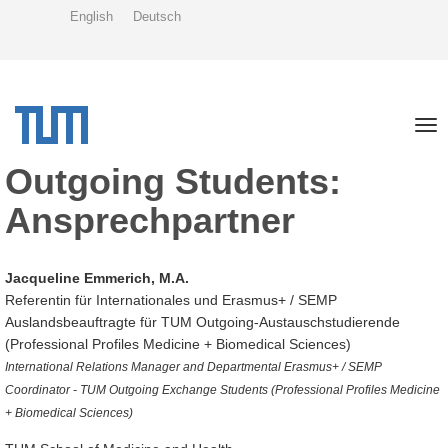
Skip
English
Deutsch
to
main
content
Tog
nav
Outgoing Students:
Ansprechpartner
Jacqueline Emmerich, M.A.
Referentin für Internationales und Erasmus+ / SEMP
Auslandsbeauftragte für TUM Outgoing-Austauschstudierende
(Professional Profiles Medicine + Biomedical Sciences)
International Relations Manager and Departmental Erasmus+ / SEMP
Coordinator - TUM Outgoing Exchange Students (Professional Profiles Medicine
+ Biomedical Sciences)