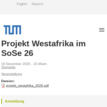
Skip
English
Deutsch
to
main
content
Tog
nav
Projekt Westafrika im
SoSe 26
16 December 2025 - 10:46am
Startseite
Veranstaltung
Dateien:
projekt_westafrika_2026.pdf
Anmeldung