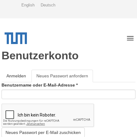
Direkt
English
Deutsch
zum
Inhalt
Tog
nav
Benutzerkonto
Haupt-
Anmelden
Neues Passwort anfordern
(aktiver
Reiter
Reiter)
Benutzername oder E-Mail-Adresse
*
Neues Passwort per E-Mail zuschicken