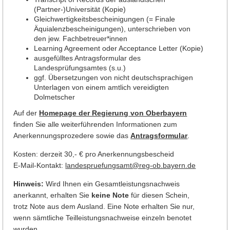
(Partner-)Universität (Kopie)
Gleichwertigkeitsbescheinigungen (= Finale
Äquialenzbescheinigungen), unterschrieben von
den jew. Fachbetreuer*innen
Learning Agreement oder Acceptance Letter (Kopie)
ausgefülltes Antragsformular des
Landesprüfungsamtes (s.u.)
ggf. Übersetzungen von nicht deutschsprachigen
Unterlagen von einem amtlich vereidigten
Dolmetscher
Auf der
Homepage der Regierung von Oberbayern
finden Sie alle weiterführenden Informationen zum
Anerkennungsprozedere sowie das
Antragsformular
.
Kosten: derzeit 30,- € pro Anerkennungsbescheid
E-Mail-Kontakt:
landespruefungsamt@reg-ob.bayern.de
Hinweis:
Wird Ihnen ein Gesamtleistungsnachweis
anerkannt, erhalten Sie
keine Note
für diesen Schein,
trotz Note aus dem Ausland. Eine Note erhalten Sie nur,
wenn sämtliche Teilleistungsnachweise einzeln benotet
wurden.