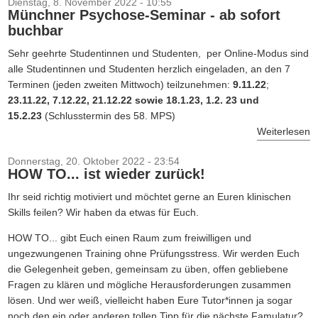
Dienstag, 8. November 2022 - 10:55
Münchner Psychose-Seminar - ab sofort
buchbar
Sehr geehrte Studentinnen und Studenten, per Online-Modus sind
alle Studentinnen und Studenten herzlich eingeladen, an den 7
Terminen (jeden zweiten Mittwoch) teilzunehmen:
9.11.22
;
23.11.22, 7.12.22, 21.12.22 sowie 18.1.23, 1.2. 23 und
15.2.23
(Schlusstermin des 58. MPS)
Weiterlesen
Donnerstag, 20. Oktober 2022 - 23:54
HOW TO... ist wieder zurück!
Ihr seid richtig motiviert und möchtet gerne an Euren klinischen
Skills feilen? Wir haben da etwas für Euch.
HOW TO... gibt Euch einen Raum zum freiwilligen und
ungezwungenen Training ohne Prüfungsstress. Wir werden Euch
die Gelegenheit geben, gemeinsam zu üben, offen gebliebene
Fragen zu klären und mögliche Herausforderungen zusammen
lösen. Und wer weiß, vielleicht haben Eure Tutor*innen ja sogar
noch den ein oder anderen tollen Tipp für die nächste Famulatur?