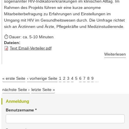
sogenannter HIV-Indikatorerkrankungen im klinischen Alltag. Im
Rahmen des Projekts führen wir eine kurze anonyme
Mitarbeiterbefragung zu Erfahrungen und Einstellungen im
Umgang mit HIV im Gesundheitswesen durch. Die Umfrage richtet
sich an Ärztinnen und Ärzte, Pflegekräfte und Medizinstudierende.
⏱ Dauer: ca. 5-10 Minuten
Dateien:
Text Email-Verteiler.pdf
Weiterlesen
« erste Seite
‹ vorherige Seite
1
2
3
4
5
6
7
8
9
…
nächste Seite ›
letzte Seite »
Anmeldung
Benutzername
*